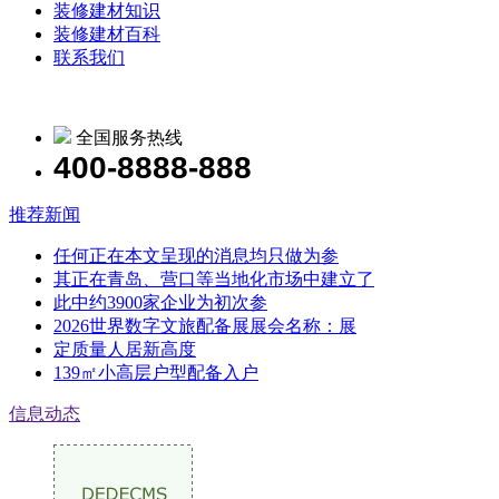
装修建材知识
装修建材百科
联系我们
全国服务热线
400-8888-888
推荐新闻
任何正在本文呈现的消息均只做为参
其正在青岛、营口等当地化市场中建立了
此中约3900家企业为初次参
2026世界数字文旅配备展展会名称：展
定质量人居新高度
139㎡小高层户型配备入户
信息动态