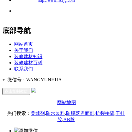
公司
网址：
http://www.lscrjg.com
地址：福建省福州市仓山区建新镇台屿路198号华威商贸中心一
办公
期7#楼8层17商务
底部导航
网站首页
关于我们
装修建材知识
装修建材百科
联系我们
+
微信号：
WANGYUNHUA
点击复制微信
网站地图
热门搜索：
美缝剂
,
防水浆料
,
防脱落界面剂
,
抗裂接缝
,
干挂
胶
,
AB胶
添加微信