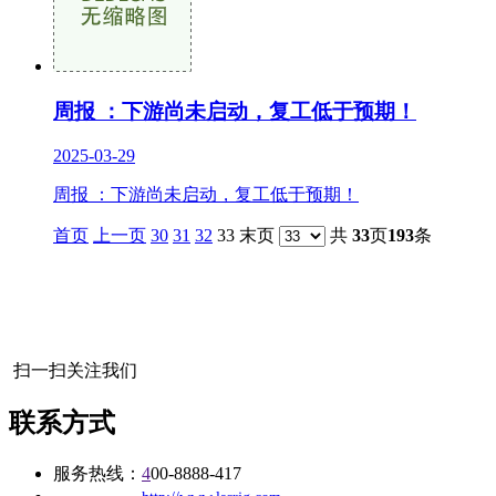
周报 ：下游尚未启动，复工低于预期！
2025-03-29
周报 ：下游尚未启动，复工低于预期！
首页
上一页
30
31
32
33 末页
共
33
页
193
条
扫一扫关注我们
联系方式
服务热线：
4
00-8888-417