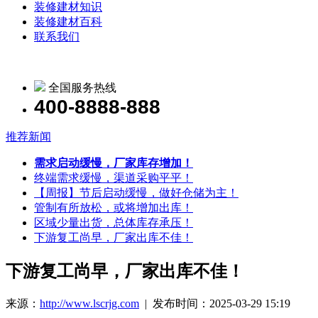
装修建材知识
装修建材百科
联系我们
全国服务热线
400-8888-888
推荐新闻
需求启动缓慢，厂家库存增加！
终端需求缓慢，渠道采购平平！
【周报】节后启动缓慢，做好仓储为主！
管制有所放松，或将增加出库！
区域少量出货，总体库存承压！
下游复工尚早，厂家出库不佳！
下游复工尚早，厂家出库不佳！
来源：
http://www.lscrjg.com
| 发布时间：2025-03-29 15:19