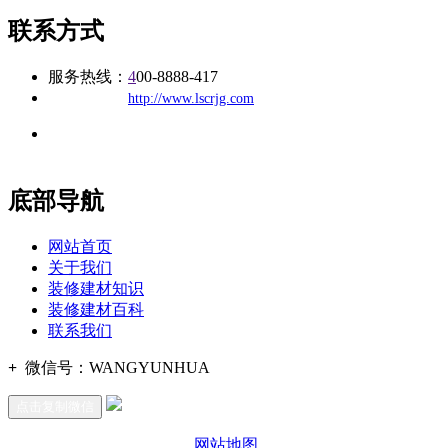
联系方式
服务热线：
4
00-8888-417
公司
网址：
http://www.lscrjg.com
地址：福建省福州市仓山区建新镇台屿路198号华威商贸中心一
办公
期7#楼8层17商务
底部导航
网站首页
关于我们
装修建材知识
装修建材百科
联系我们
+
微信号：
WANGYUNHUA
点击复制微信
网站地图