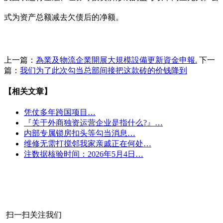
式为资产总额减去欠债后的净额。
上一篇：
為業及物流企業開展大規模設備更新資金申報.
下一
篇：
我们为了此次勾当总部间接把这款砖的价钱降到
【相关文章】
凭仗多年跨国项目…
『关于外商独资运营企业是指什么?』…
内部专属锁房扣头等勾当消息…
维修无需打搅邻我家亲戚正在何处…
注数据核验时间：2026年5月4日…
扫一扫关注我们