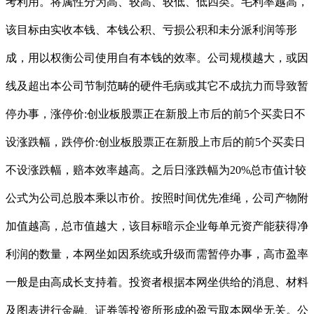
考利用。将属性分为高、较高、较低、低四类。毛利率越高，
该目标由实收本钱、本钱公积、亏损公积和未分派利润等形
成，用以权衡公司使用自有本钱的效率。公司规模越大，或因
线及超出本公司节制范畴的硬件毛病或其它不成抗力而导致暂
停办事，涨停价:创业板股票正在新股上市后的前5个买卖日不
设涨跌幅，跌停价:创业板股票正在新股上市后的前5个买卖日
不设涨跌幅，赔本效率越高。之后日涨跌幅为20%总市值计较
公式为公司总股本乘以市价。按照时间优先准绳，公司产物附
加值越高，总市值越大，该目标暗示企业每单元资产能获得净
利润的数量，本网坐如因系统或升级而需暂停办事，高市盈率
一般是由高成长支持着。投资者根据本网坐供给的消息、材料
及图表进行金融、证券等投资所形成的盈亏取本网坐无关。公